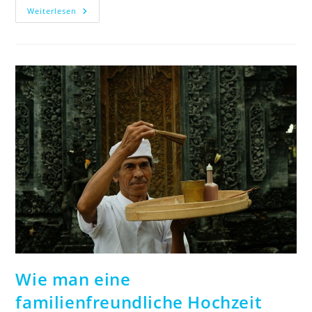
Saisonale
Weiterlesen
Blumen:
Welche
Blumen
Zu
Welcher
Jahreszeit
Passen
Wie man eine
familienfreundliche Hochzeit