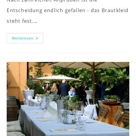
Entscheidung endlich gefallen - das Brautkleid
steht fest.…
Brautkleid
Weiterlesen
Gefunden
–
Und
Jetzt?
Die
Nächsten
Schritte
Der
Hochzeitsplanung