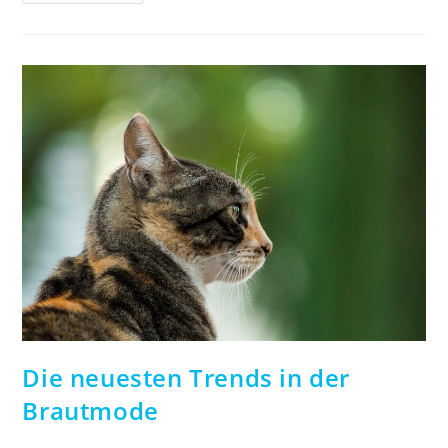
Für
Die
Auswahl
Der
Brautjungfernkleider
Die neuesten Trends in der
Brautmode