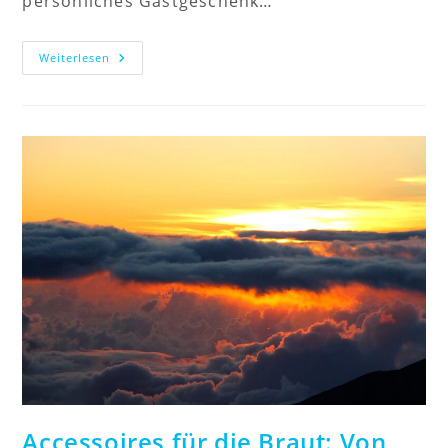
persönliches Gastgeschenk…
Wein
Weiterlesen
Zur
Hochzeit
–
Genuss,
Symbolik
Und
Perfekte
Auswahl
Für
Den
Großen
Tag
Accessoires für die Braut: Von