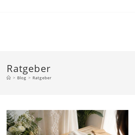
Skip
to
content
Ratgeber
>
Blog
>
Ratgeber