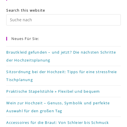
Search this website
Pr
Es
to
Neues Für Sie:
cl
th
Brautkleid gefunden – und jetzt? Die nächsten Schritte
der Hochzeitsplanung
se
pa
Sitzordnung bei der Hochzeit: Tipps für eine stressfreie
Tischplanung
Praktische Stapelstühle » Flexibel und bequem
Wein zur Hochzeit – Genuss, Symbolik und perfekte
Auswahl für den großen Tag
Accessoires für die Braut: Von Schleier bis Schmuck