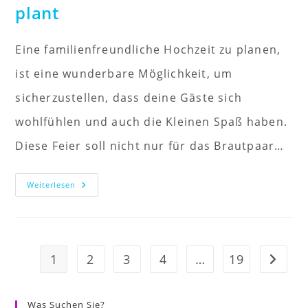
plant
Eine familienfreundliche Hochzeit zu planen,
ist eine wunderbare Möglichkeit, um
sicherzustellen, dass deine Gäste sich
wohlfühlen und auch die Kleinen Spaß haben.
Diese Feier soll nicht nur für das Brautpaar…
Wie
Weiterlesen
Man
Eine
Familienfreundliche
Hochzeit
Plant
1
2
3
4
…
19
Go to 
Was Suchen Sie?