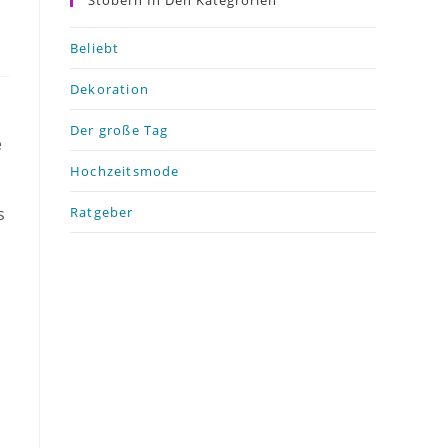
Stöbern In Den Kategrorien
Beliebt
Dekoration
Der große Tag
e
Hochzeitsmode
Ratgeber
s
n