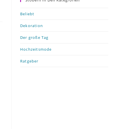
Stöbern In Den Kategrorien
Beliebt
Dekoration
Der große Tag
Hochzeitsmode
h
Ratgeber