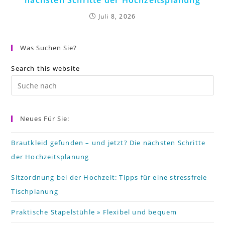
nächsten Schritte der Hochzeitsplanung
Juli 8, 2026
Was Suchen Sie?
Search this website
Pr
Es
to
Neues Für Sie:
cl
th
Brautkleid gefunden – und jetzt? Die nächsten Schritte
der Hochzeitsplanung
se
pa
Sitzordnung bei der Hochzeit: Tipps für eine stressfreie
Tischplanung
Praktische Stapelstühle » Flexibel und bequem