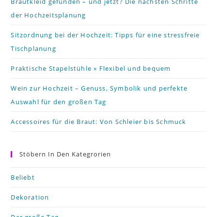
th
Brautkleid gefunden – und jetzt? Die nächsten Schritte
der Hochzeitsplanung
se
pa
Sitzordnung bei der Hochzeit: Tipps für eine stressfreie
Tischplanung
Praktische Stapelstühle » Flexibel und bequem
Wein zur Hochzeit – Genuss, Symbolik und perfekte
Auswahl für den großen Tag
Accessoires für die Braut: Von Schleier bis Schmuck
Stöbern In Den Kategrorien
Beliebt
Dekoration