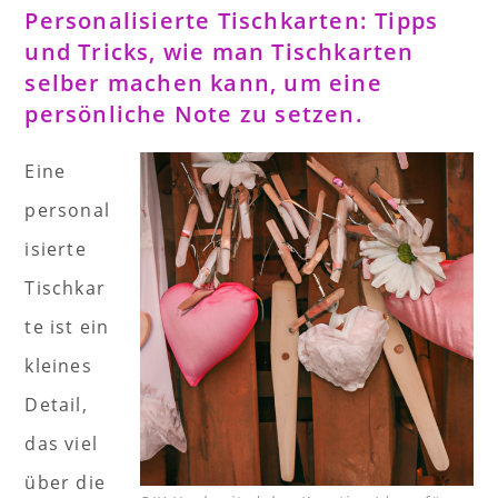
Personalisierte Tischkarten: Tipps
und Tricks, wie man Tischkarten
selber machen kann, um eine
persönliche Note zu setzen.
Eine
personal
isierte
Tischkar
te ist ein
kleines
Detail,
das viel
über die