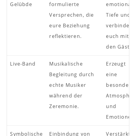
Gelübde
formulierte
emotionale
Versprechen, die
Tiefe und
eure Beziehung
verbindet
reflektieren.
euch mit
den Gästen
Live-Band
Musikalische
Erzeugt
Begleitung durch
eine
echte Musiker
besondere
während der
Atmosphär
Zeremonie.
und
Emotionen
Symbolische
Einbindung von
Verstärkt