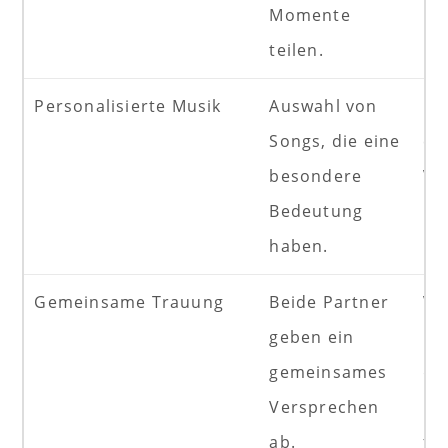
Momente
bl
teilen.
Er
Personalisierte Musik
Auswahl von
Er
Songs, die eine
em
besondere
Ve
Bedeutung
un
haben.
Er
Gemeinsame Trauung
Beide Partner
Ve
geben ein
Ei
gemeinsames
da
Versprechen
En
ab.
fü