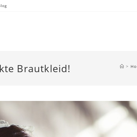
Blog
kte Brautkleid!
>
Ho