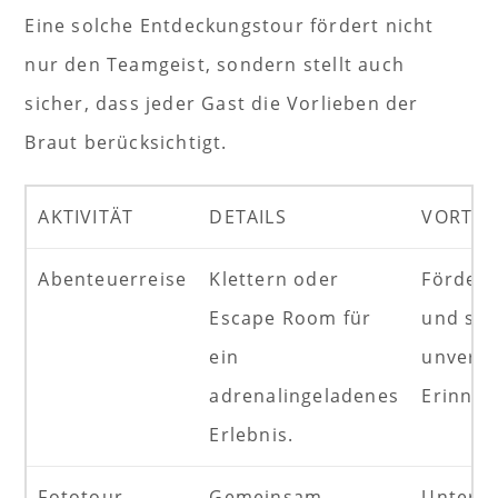
Eine solche Entdeckungstour fördert nicht
nur den Teamgeist, sondern stellt auch
sicher, dass jeder Gast die Vorlieben der
Braut berücksichtigt.
AKTIVITÄT
DETAILS
VORTEI
Abenteuerreise
Klettern oder
Fördert
Escape Room für
und sch
ein
unverge
adrenalingeladenes
Erinner
Erlebnis.
Fototour
Gemeinsam
Unterh