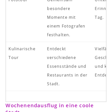
besondere
Erinner
Momente mit
Tag.
einem Fotografen
festhalten.
Kulinarische
Entdeckt
Vielfält
Tour
verschiedene
Geschm
Essensstände und
und kul
Restaurants in der
Entdeck
Stadt.
Wochenendausflug in eine coole